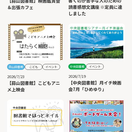
書くのが苦手な人のための
【蒜山図書館】映画鑑賞会
読書感想文講座 ※定員に達
＆出張カフェ
しました
中央図書館
イベント
蒜山図書館
こども
イベント
2026/7/19
2026/7/23
【中央図書館】月イチ映画
【蒜山図書館】こどもアニ
会7月「ひめゆり」
メ上映会