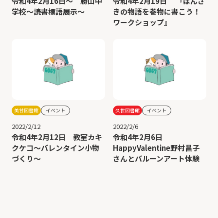
令和4年2月16日～ 勝山中
令和4年2月19日 『はんざ
学校～読書標語展示～
きの物語を巻物に書こう！
ワークショップ』
美甘図書館
イベント
久世図書館
イベント
2022/2/12
2022/2/6
令和4年2月12日 教室カキ
令和4年2月6日
クケコ～バレンタイン小物
HappyValentine野村昌子
づくり～
さんとバルーンアート体験