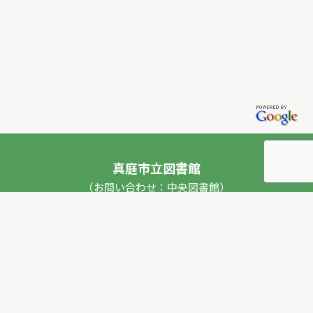
真庭市立図書館
（お問い合わせ：中央図書館）
〒717-0013 岡山県真庭市勝山53番地1
TEL：
0867-44-2012
FAX：0867-44-2020
E-mail：
toshokan_ch@city.maniwa.lg.jp
© 真庭市立図書館