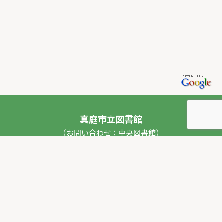
真庭市立図書館
（お問い合わせ：中央図書館）
〒717-0013 岡山県真庭市勝山53番地1
TEL：
0867-44-2012
FAX：0867-44-2020
E-mail：
toshokan_ch@city.maniwa.lg.jp
© 真庭市立図書館