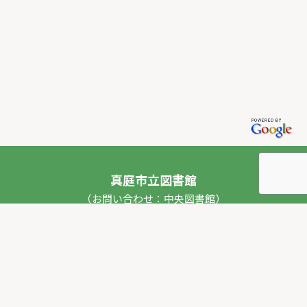
真庭市立図書館
（お問い合わせ：中央図書館）
〒717-0013 岡山県真庭市勝山53番地1
TEL：
0867-44-2012
FAX：0867-44-2020
E-mail：
toshokan_ch@city.maniwa.lg.jp
© 真庭市立図書館