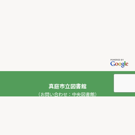
真庭市立図書館
（お問い合わせ：中央図書館）
〒717-0013 岡山県真庭市勝山53番地1
TEL：
0867-44-2012
FAX：0867-44-2020
E-mail：
toshokan_ch@city.maniwa.lg.jp