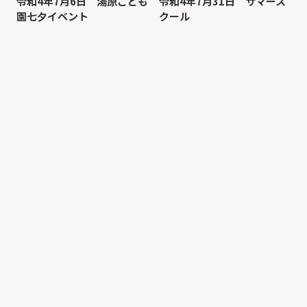
令和4年7月6日 湯原こども
令和4年7月31日 サマース
園七夕イベント
クール