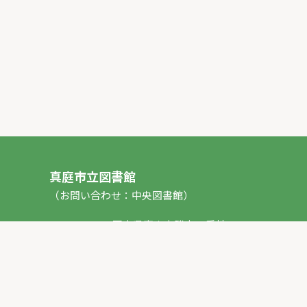
真庭市立図書館
（お問い合わせ：中央図書館）
〒717-0013 岡山県真庭市勝山53番地1
TEL：
0867-44-2012
FAX：0867-44-2020
E-mail：
toshokan_ch@city.maniwa.lg.jp