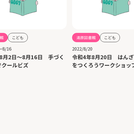
館
こども
湯原図書館
こども
～8/16
2022/8/20
8月2日～8月16日 手づく
令和4年8月20日 はん
でクールビズ
をつくろうワークショッ