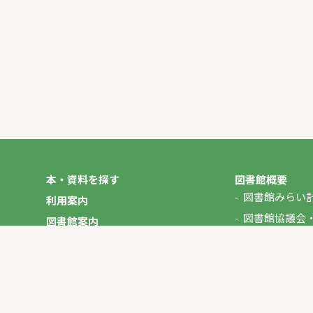
本・資料を探す
図書館概要
図書館みらい
利用案内
図書館協議会
図書館案内
年報
図書館だより
やさしいにほんご
イベント
マイページ