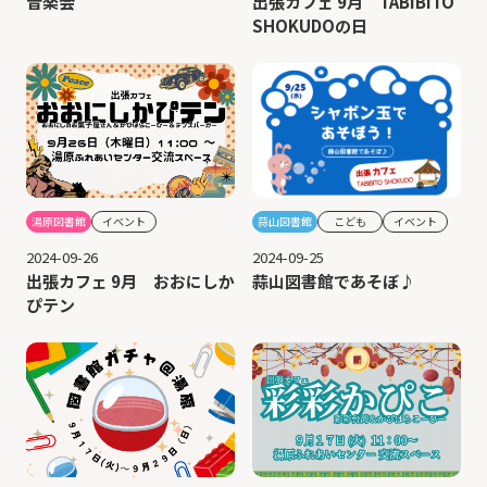
音楽会
出張カフェ 9月 TABIBITO
SHOKUDOの日
蒜山図書館
こども
イベント
湯原図書館
イベント
2024-09-25
2024-09-26
蒜山図書館であそぼ♪
出張カフェ 9月 おおにしか
ぴテン