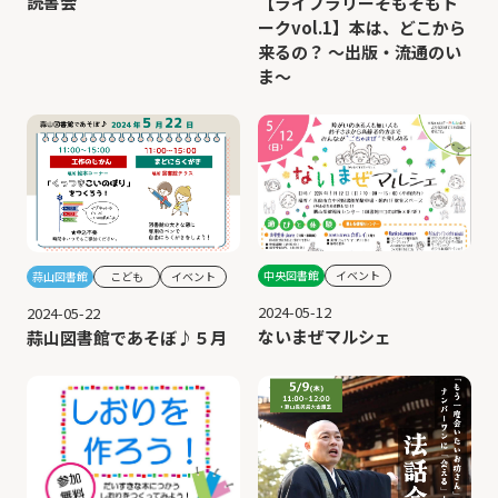
読書会
【ライブラリーそもそもト
ークvol.1】本は、どこから
来るの？ 〜出版・流通のい
ま〜
中央図書館
イベント
蒜山図書館
こども
イベント
2024-05-12
2024-05-22
ないまぜマルシェ
蒜山図書館であそぼ♪５月