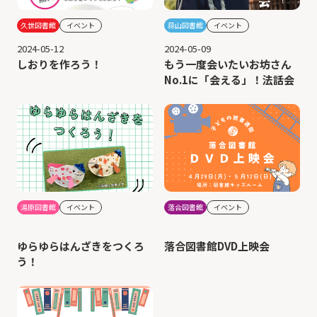
久世図書館
イベント
蒜山図書館
イベント
2024-05-12
2024-05-09
しおりを作ろう！
もう一度会いたいお坊さん
No.1に「会える」！法話会
湯原図書館
イベント
落合図書館
イベント
ゆらゆらはんざきをつくろ
落合図書館DVD上映会
う！