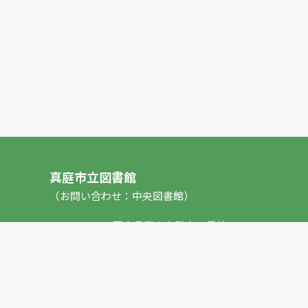
真庭市立図書館
（お問い合わせ：中央図書館）
〒717-0013 岡山県真庭市勝山53番地1
TEL：
0867-44-2012
FAX：0867-44-2020
E-mail：
toshokan_ch@city.maniwa.lg.jp