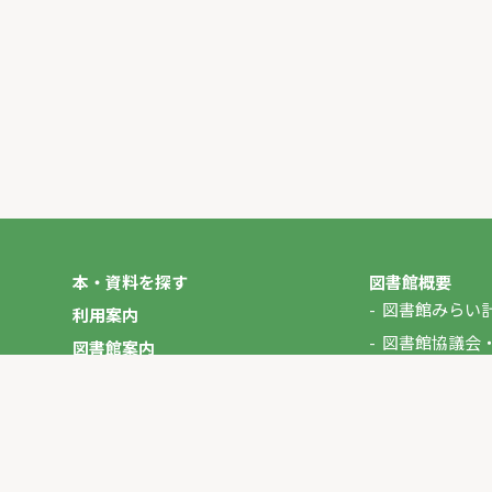
本・資料を探す
図書館概要
図書館みらい
利用案内
図書館協議会
図書館案内
年報
図書館だより
やさしいにほんご
イベント
マイページ