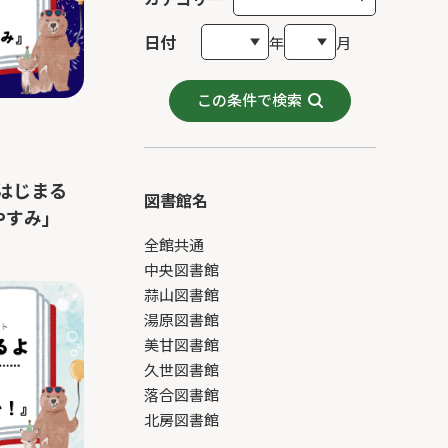
日付
年
月
この条件で検索
はじまる
図書館名
やすみ」
全館共通
中央図書館
蒜山図書館
湯原図書館
美甘図書館
久世図書館
落合図書館
北房図書館