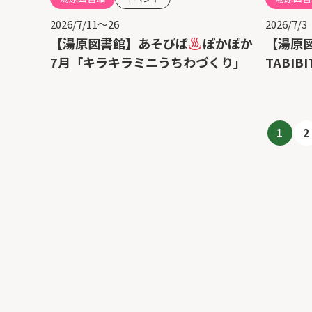
2026/7/11～26
2026/7/3
【湯原図書館】あそびば
ぽかぽか
【湯原
7月「キラキラミニうちわづくり」
TABIB
1
2