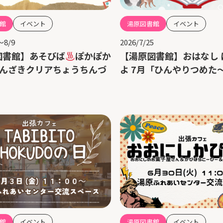
館
イベント
湯原図書館
イベント
～8/9
2026/7/25
図書館】あそびば
ぽかぽか
【湯原図書館】おはなし 
はんざきクリアちょうちんづ
よ 7月「ひんやりつめた
館
イベント
湯原図書館
イベント