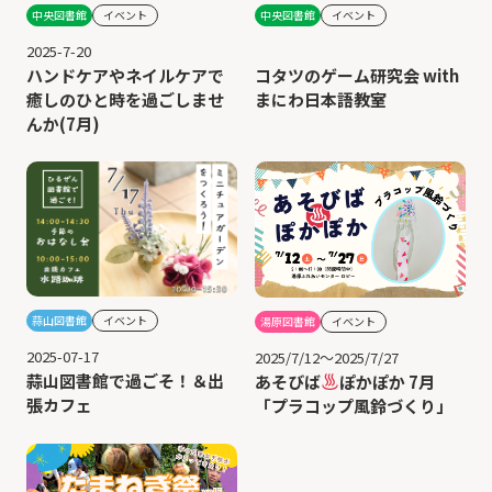
中央図書館
イベント
中央図書館
イベント
2025-7-20
ハンドケアやネイルケアで
コタツのゲーム研究会 with
癒しのひと時を過ごしませ
まにわ日本語教室
んか(7月)
蒜山図書館
イベント
湯原図書館
イベント
2025-07-17
2025/7/12～2025/7/27
蒜山図書館で過ごそ！＆出
あそびば
ぽかぽか 7月
張カフェ
「プラコップ風鈴づくり」