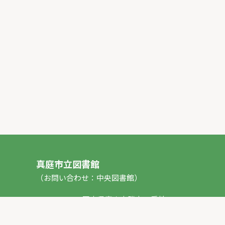
真庭市立図書館
（お問い合わせ：中央図書館）
〒717-0013 岡山県真庭市勝山53番地1
TEL：
0867-44-2012
FAX：0867-44-2020
E-mail：
toshokan_ch@city.maniwa.lg.jp