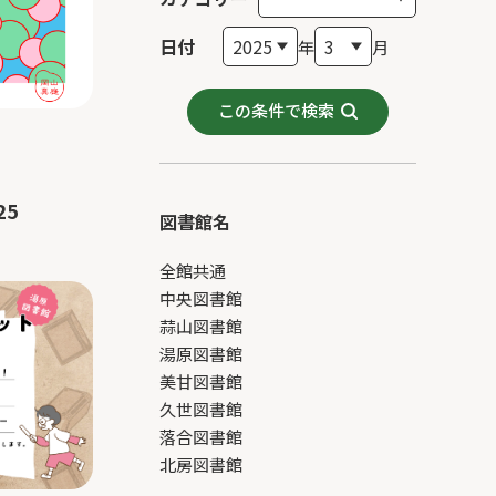
日付
年
月
この条件で検索
25
図書館名
全館共通
中央図書館
蒜山図書館
湯原図書館
美甘図書館
久世図書館
落合図書館
北房図書館