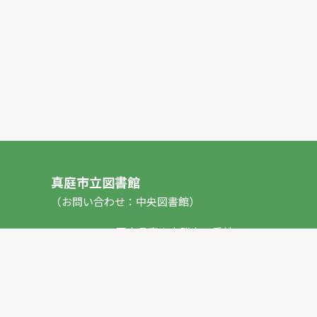
真庭市立図書館
（お問い合わせ：中央図書館）
〒717-0013 岡山県真庭市勝山53番地1
TEL：
0867-44-2012
FAX：0867-44-2020
E-mail：
toshokan_ch@city.maniwa.lg.jp