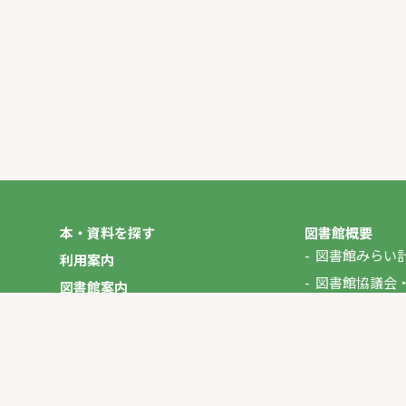
本・資料を探す
図書館概要
図書館みらい
利用案内
図書館協議会
図書館案内
年報
図書館だより
やさしいにほんご
イベント
マイページ