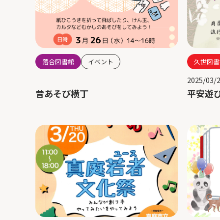
久世図書
落合図書館
イベント
2025/03/
平安遊
昔あそび横丁