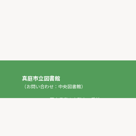
真庭市立図書館
（お問い合わせ：中央図書館）
〒717-0013 岡山県真庭市勝山53番地1
TEL：
0867-44-2012
FAX：0867-44-2020
E-mail：
toshokan_ch@city.maniwa.lg.jp