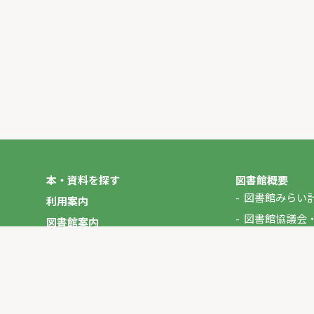
本・資料を探す
図書館概要
図書館みらい
利用案内
図書館協議会
図書館案内
年報
図書館だより
やさしいにほんご
イベント
マイページ