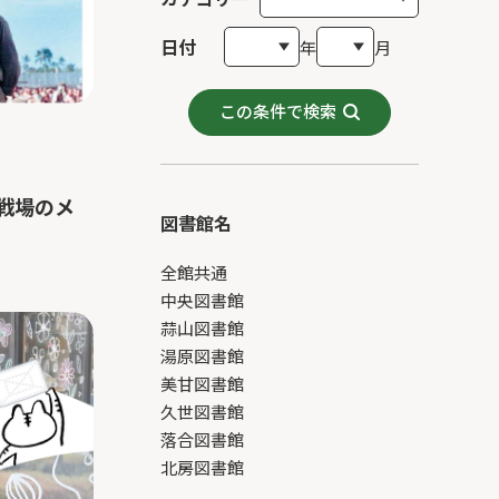
日付
年
月
この条件で検索
戦場のメ
図書館名
全館共通
中央図書館
蒜山図書館
湯原図書館
美甘図書館
久世図書館
落合図書館
北房図書館