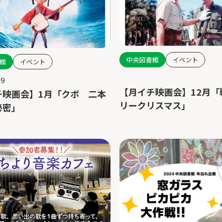
中央図書館
イベント
館
イベント
19
【月イチ映画会】12月「
チ映画会】1月「クボ 二本
リークリスマス」
秘密」