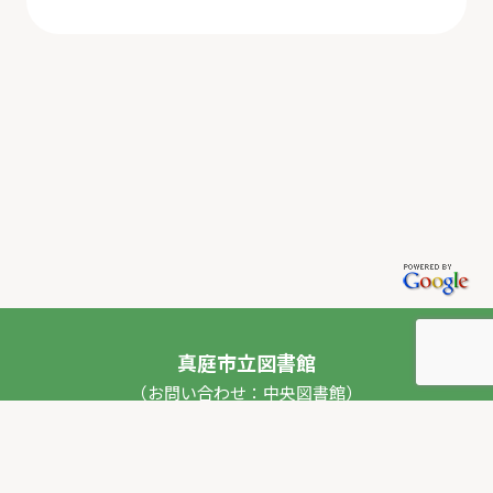
真庭市立図書館
（お問い合わせ：中央図書館）
〒717-0013 岡山県真庭市勝山53番地1
TEL：
0867-44-2012
FAX：0867-44-2020
E-mail：
toshokan_ch@city.maniwa.lg.jp