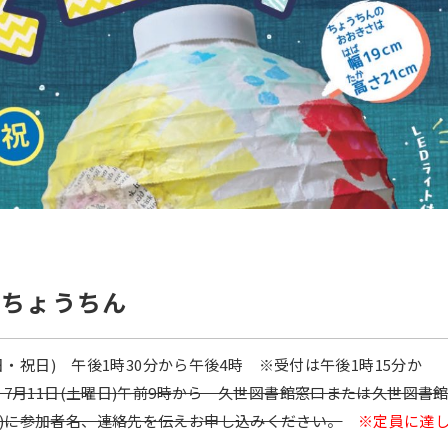
色ちょうちん
曜日・祝日) 午後1時30分から午後4時 ※受付は午後1時15分か
7月11日(土曜日)午前9時から 久世図書館窓口または久世図書
-7203)に参加者名、連絡先を伝えお申し込みください。
※
定員に達