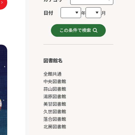
日付
年
月
この条件で検索
図書館名
全館共通
中央図書館
蒜山図書館
湯原図書館
美甘図書館
久世図書館
落合図書館
北房図書館