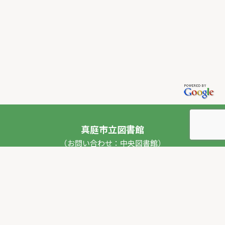
真庭市立図書館
（お問い合わせ：中央図書館）
〒717-0013 岡山県真庭市勝山53番地1
TEL：
0867-44-2012
FAX：0867-44-2020
E-mail：
toshokan_ch@city.maniwa.lg.jp
© 真庭市立図書館