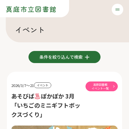
真庭市立図書館
イベント
条件を絞り込んで検索
湯原図書館
2026/3/7～21
イベント
イベント一覧
あそびば
ぽかぽか 3月
「いちごのミニギフトボッ
クスづくり」