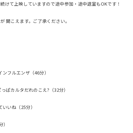
を続けて上映していますので
途中参加・途中退室もOKです！
が 聞こえます。
ご了承ください。
・インフルエンザ（46分）
ぱっぱカルタだれのこえ?（32分）
ていいね（25分）
分）