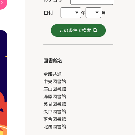
日付
年
月
この条件で検索
図書館名
全館共通
中央図書館
蒜山図書館
湯原図書館
美甘図書館
久世図書館
落合図書館
北房図書館