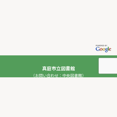
真庭市立図書館
（お問い合わせ：中央図書館）
〒717-0013 岡山県真庭市勝山53番地1
TEL：
0867-44-2012
FAX：0867-44-2020
E-mail：
toshokan_ch@city.maniwa.lg.jp
© 真庭市立図書館