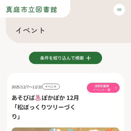
真庭市立図書館
イベント
条件を絞り込んで検索
湯原図書館
2025/12/7～12/21
イベント
イベント一覧
あそびば
ぽかぽか 12月
「松ぼっくりツリーづく
り」