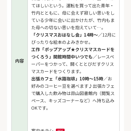
てほしいという。運転を買って出た青年・
竹内とともに、母に会えず寂しい思いをし
ている少年に会いに出かけたが、竹内もま
た母への切ない思いを抱えていて…。
「クリスマスおはなし会」14時～／
12月に
ぴったりな絵本のよみきかせ。
工作「ポップアップ★クリスマスカードを
つくろう」開館時間中いつでも／
レースペ
内容
ーパーをつかって、開くととびだすクリス
マスカードをつくります。
出張カフェ「水路珈琲」10時～15時
／お
好みのコーヒー豆を選べます♪出張カフェ
で購入した飲み物は蒜山図書館内（閲覧ス
ペース、キッズコーナーなど）へ持ち込み
OKです。
案内チラシ