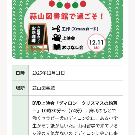
日時
2025年12月11日
場所
蒜山図書館
DVD上映会『ディロン―クリスマスの約束
―』10時30分～（74分）／
麻利のもとで
働くセラピー犬のディロン宛に、ある小学
生から手紙が届いた。山村留学で来ている
友達の元気がないのでディロンに会いに来