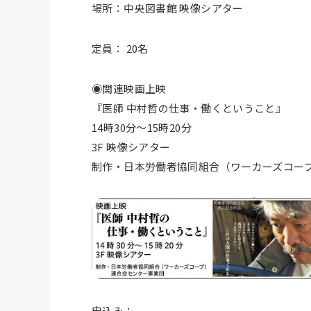
場所：中央図書館 映像シアター
定員：
20
名
◉関連映画上映
『医師 中村哲の仕事・働くということ』
14
時
30
分〜
15
時
20
分
3F
映像シアター
制作・日本労働者協同組合（ワーカーズコー
申込み：