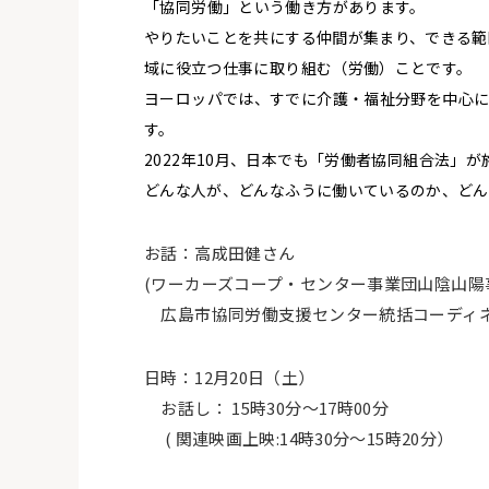
「協同労働」という働き方があります。
やりたいことを共にする仲間が集まり、できる範
域に役立つ仕事に取り組む（労働）ことです。
ヨーロッパでは、すでに介護・福祉分野を中心
す。
2022年10月、日本でも「労働者協同組合法」
どんな人が、どんなふうに働いているのか、どん
お話：高成田健さん
(
ワーカーズコープ・センター事業団山陰山陽
広島市協同労働支援センター統括コーディ
日時：
12
月
20
日（土）
お話し：
15
時
30
分〜
17
時
00
分
(
関連映画上映
:14
時
30
分〜
15
時
20
分）