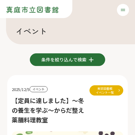
真庭市立図書館
イベント
条件を絞り込んで検索
美甘図書館
2025/12/5
イベント
イベント一覧
【定員に達しました】～冬
の養生を学ぶ〜からだ整え
薬膳料理教室