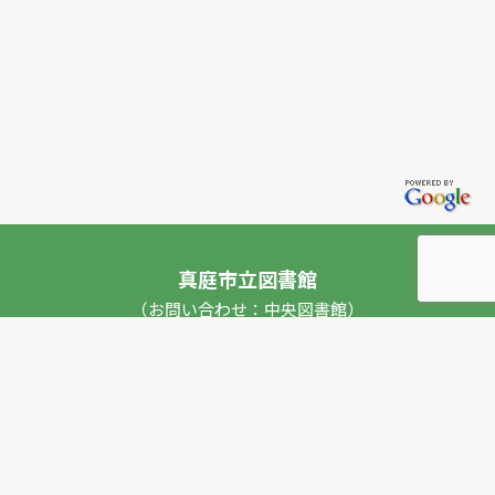
真庭市立図書館
（お問い合わせ：中央図書館）
〒717-0013 岡山県真庭市勝山53番地1
TEL：
0867-44-2012
FAX：0867-44-2020
E-mail：
toshokan_ch@city.maniwa.lg.jp
© 真庭市立図書館