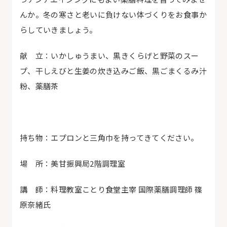
んか。冬の寒さと老いに負けない体づくりをお食事か
らしていきましょう。
献 立：いかしゅうまい、黒きくらげと野菜のスー
プ、干しえびと生姜の炊き込みご飯、黒ごまくるみ汁
粉、薬膳茶
持ち物：エプロンと三角巾を持ってきてください。
場 所：美甘振興局
2
階調理室
講 師：料理教室ことり食堂主宰 国際薬膳調理師 篠
原奈緒氏