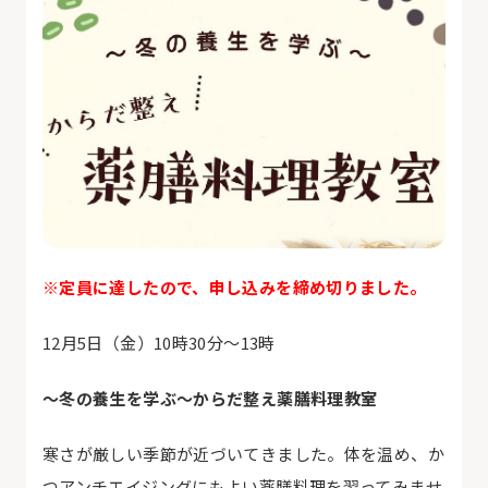
※定員に達したので、申し込みを締め切りました。
12月5日（金）
10
時
30
分～
13
時
～冬の養生を学ぶ〜
からだ整え薬膳料理教室
寒さが厳しい季節が近づいてきました。体を温め、か
つアンチエイジングにもよい薬膳料理を習ってみませ