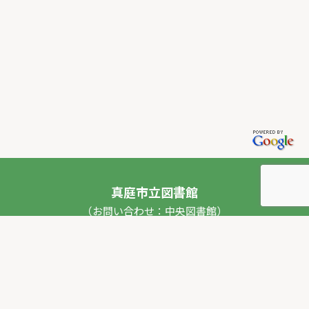
真庭市立図書館
（お問い合わせ：中央図書館）
〒717-0013 岡山県真庭市勝山53番地1
TEL：
0867-44-2012
FAX：0867-44-2020
E-mail：
toshokan_ch@city.maniwa.lg.jp