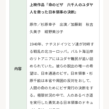
上映作品『命のビザ 六千人のユダヤ
人を救った日本領事の決断』
原作／杉原幸子 出演／加藤剛 秋吉
久美子 紺野美沙子
1940年、ナチスドイツとソ連が対峙す
る戦乱の北ヨーロッパ。バルト海沿岸
のリトアニアにはユダヤ難民が追い詰
められていた。彼らの脱出の唯一の希
内容
望は、日本通過のビザ。日本領事・杉
原千畝は本省や周囲の反対をおして、
人間の命のためにビザ発行の決断をす
る。極限状況の中で、人のあるべき道
を実行した勇気ある日本領事のドキュ