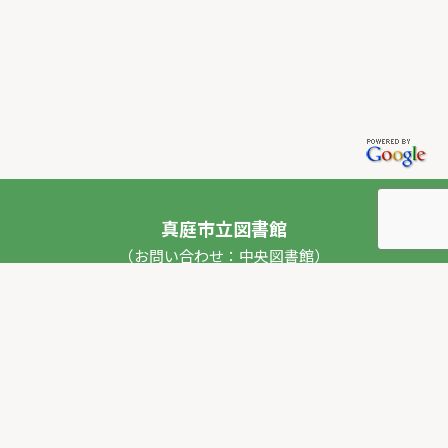
真庭市立図書館
（お問い合わせ：中央図書館）
〒717-0013 岡山県真庭市勝山53番地1
TEL：
0867-44-2012
FAX：0867-44-2020
E-mail：
toshokan_ch@city.maniwa.lg.jp
© 真庭市立図書館