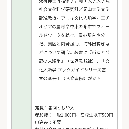
究科博士課程修了。岡山大学大学院
社会文化科学研究科／岡山大学文学
部准教授。専門は文化人類学。エチ
オピアの農村や中東の都市でフィー
ルドワークを続け、富の所有や分
配、貧困と開発援助、海外出稼ぎな
どについて研究。著書に『所有と分
配の人類学』（世界思想社）、『文
化人類学 ブックガイドシリーズ基
本の30冊』（人文書院）がある。
定員：
各回とも52人
参加費：
一般1,000円、高校生以下500円
申込み：
不要