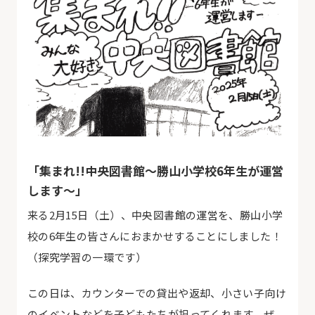
「集まれ
!!
中央図書館
～勝山小学校
6
年生が運営
します～」
来る
2
月
15
日（土）、中央図書館の運営を、勝山小学
校の
6
年生の皆さんにおまかせすることにしました！
（探究学習の一環です）
この日は、カウンターでの貸出や返却、小さい子向け
のイベントなどを子どもたちが担ってくれます。ぜ