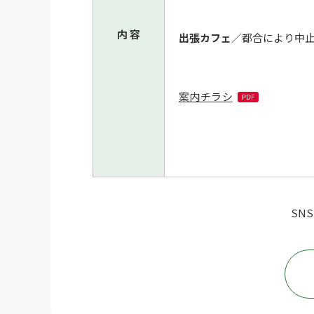
内 容
出張カフェ
／都合により中
案内チラシ
SN