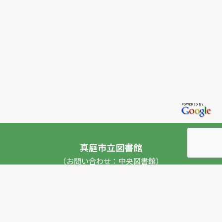
真庭市立図書館
（お問い合わせ：中央図書館）
〒717-0013 岡山県真庭市勝山53番地1
TEL：
0867-44-2012
FAX：0867-44-2020
E-mail：
toshokan_ch@city.maniwa.lg.jp