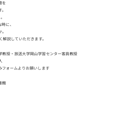
憶を
す。
･。
な時に、
か。
すく解説していただきます。
学教授・放送大学岡山学習センター客員教授
人
みフォームよりお願いします
書館