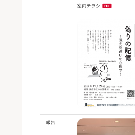
案内チラシ
報告