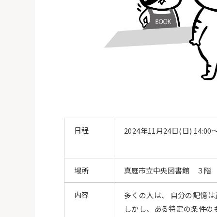
日程
2024
年
11
月
24
日
(
日
) 14:00
場所
真庭市立中央図書館 ３階
内容
多くの人は、 自分の記憶
しかし、ある特定の条件の