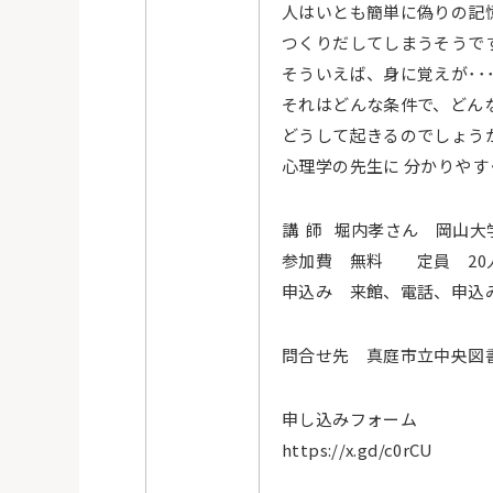
人はいとも簡単に偽りの記
つくりだしてしまうそうで
そういえば、身に覚えが･･
それはどんな条件で、どん
どうして起きるのでしょう
心理学の先生に 分かりや
講
師
堀内孝さん 岡山大
参加費 無料 定員
20
申込み 来館、電話、申込
問合せ先 真庭市立中央図
申し込みフォーム
https://x.gd/c0rCU