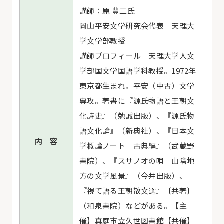
講師：原 豊二氏
岡山平安文学研究会代表 天理大
学文学部教授
講師プロフィール 天理大学人文
学部国文学国語学科教授。1972年
東京都生まれ。平安（中古）文学
専攻。著書に『源氏物語と王朝文
化詩史』（勉誠出版）、『源氏物
語文化論』（新典社）、『日本文
内 容
学概論ノート 古典編』（武蔵野
書院）、『スサノオの唄 山陰地
方の文学風景』（今井出版）、
『視て語る王朝散文選』〔共著〕
（和泉書院）などがある。【主
催】真庭市立久世図書館【共催】