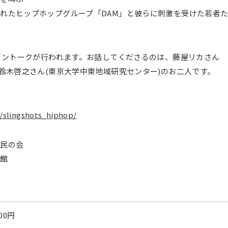
れたヒップホップグループ「
DAM
」と彼らに刺激を受けた若者
。
ライントークが行われます。お話してくださるのは、藤屋リカさん
、鈴木啓之さん(東京大学中東地域研究センター)のお二人です。
p/slingshots_hiphop/
市民の会
書館
会
00
円