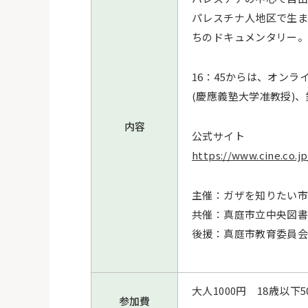
パレスチナ人地区で生ま
ちのドキュメンタリー
16：45からは、オン
(慶應義塾大学准教授)
内容
公式サイト
https://www.cine.co.j
主催：ガザを知りたい
共催：真庭市立中央図
後援：真庭市教育委員
大人
1000
円
18
歳以下
5
参加費