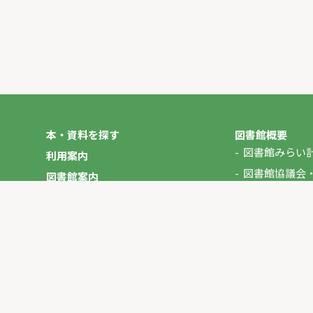
本・資料を探す
図書館概要
図書館みらい
利用案内
図書館協議会
図書館案内
年報
図書館だより
やさしいにほんご
イベント
マイページ
お問い合わせ
プライバシーポリシー