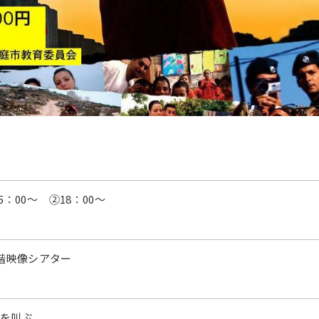
5：00〜 ②
18：00
〜
階映像シアター
由を叫ぶ