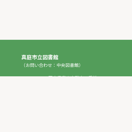
真庭市立図書館
（お問い合わせ：中央図書館）
〒717-0013 岡山県真庭市勝山53番地1
TEL：
0867-44-2012
FAX：0867-44-2020
E-mail：
toshokan_ch@city.maniwa.lg.jp
© 真庭市立図書館