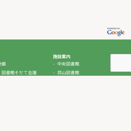
施設案内
計画
中央図書館
・図書館そだて会議
蒜山図書館
湯原図書館
美甘図書館
久世図書館
落合図書館
北房図書館
ぶっくるん（自動車文庫）