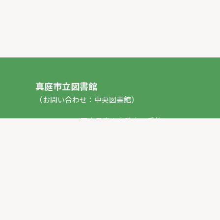
真庭市立図書館
（お問い合わせ：中央図書館）
〒717-0013 岡山県真庭市勝山53番地1
TEL：
0867-44-2012
FAX：0867-44-2020
E-mail：
toshokan_ch@city.maniwa.lg.jp
© 真庭市立図書館