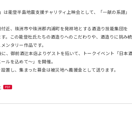
会」は能登半島地震支援チャリティ上映会として、「一献の系譜」
端付近、珠洲市や珠洲郡内浦町を発祥地とする酒造り技能集団を
ます。この能登杜氏たちの酒造りへのこだわりや、酒造りに挑み
ュメンタリー作品です。
後に、御前酒辻本店よりゲストを招いて、トークイベント「日本
エールを込めて～」を開催。
を設置し、集まった募金は被災地へ義援金として送ります。
シ