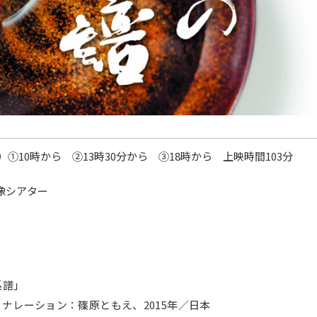
曜）①10時から ②13時30分から ③18時から 上映時間103分
像シアター
品：「一献の系譜
レーション：篠原ともえ、2015年／日本