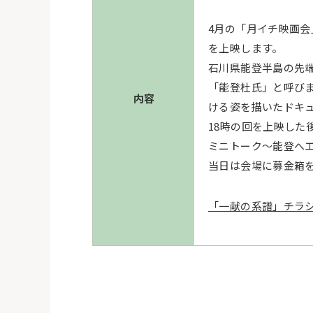
4月の「月イチ映画
を上映します。
石川県能登半島の先
「能登杜氏」と呼び
内容
ける姿を描いたドキ
18時の回を上映した
ミニトーク～能登へ
当日は会場に募金箱
「一献の系譜」チラ