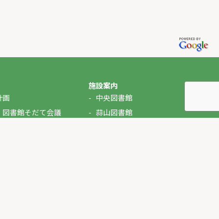
施設案内
計画
中央図書館
・図書館そだて会議
蒜山図書館
湯原図書館
美甘図書館
久世図書館
落合図書館
北房図書館
ぶっくるん（自動車文庫）