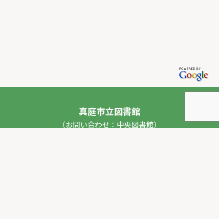
真庭市立図書館
（お問い合わせ：中央図書館）
〒717-0013 岡山県真庭市勝山53番地1
TEL：
0867-44-2012
FAX：0867-44-2020
E-mail：
toshokan_ch@city.maniwa.lg.jp
© 真庭市立図書館