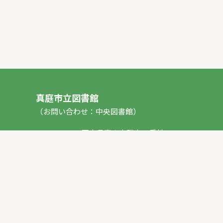
真庭市立図書館
（お問い合わせ：中央図書館）
〒717-0013 岡山県真庭市勝山53番地1
TEL：
0867-44-2012
FAX：0867-44-2020
E-mail：
toshokan_ch@city.maniwa.lg.jp
© 真庭市立図書館