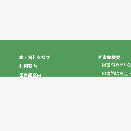
本・資料を探す
図書館概要
図書館みらい
利用案内
図書館協議会
図書館案内
年報
図書館だより
やさしいにほんご
イベント
マイページ
お問い合わせ
プライバシーポリシー