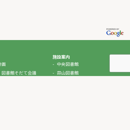
施設案内
計画
中央図書館
・図書館そだて会議
蒜山図書館
湯原図書館
美甘図書館
久世図書館
落合図書館
北房図書館
ぶっくるん（自動車文庫）