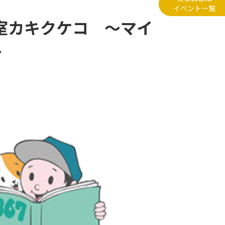
イベント一覧
教室カキクケコ ～マイ
～