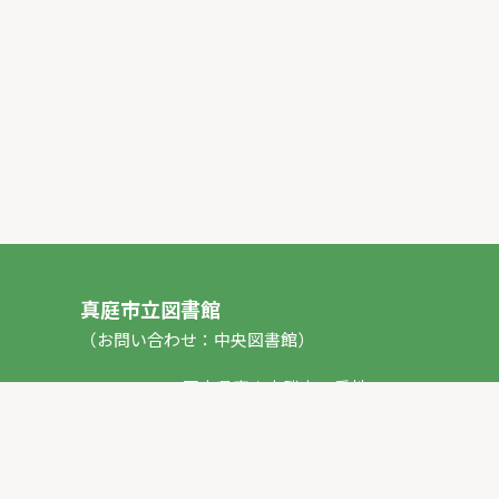
真庭市立図書館
（お問い合わせ：中央図書館）
〒717-0013 岡山県真庭市勝山53番地1
TEL：
0867-44-2012
FAX：0867-44-2020
E-mail：
toshokan_ch@city.maniwa.lg.jp