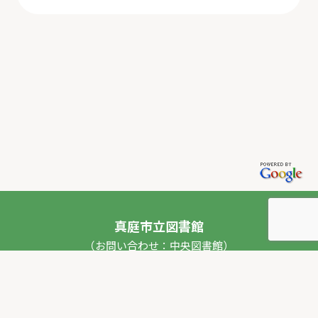
真庭市立図書館
（お問い合わせ：中央図書館）
〒717-0013 岡山県真庭市勝山53番地1
TEL：
0867-44-2012
FAX：0867-44-2020
E-mail：
toshokan_ch@city.maniwa.lg.jp