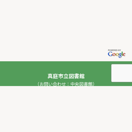
真庭市立図書館
（お問い合わせ：中央図書館）
〒717-0013 岡山県真庭市勝山53番地1
TEL：
0867-44-2012
FAX：0867-44-2020
E-mail：
toshokan_ch@city.maniwa.lg.jp
© 真庭市立図書館