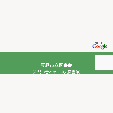
真庭市立図書館
（お問い合わせ：中央図書館）
〒717-0013 岡山県真庭市勝山53番地1
TEL：
0867-44-2012
FAX：0867-44-2020
E-mail：
toshokan_ch@city.maniwa.lg.jp
© 真庭市立図書館