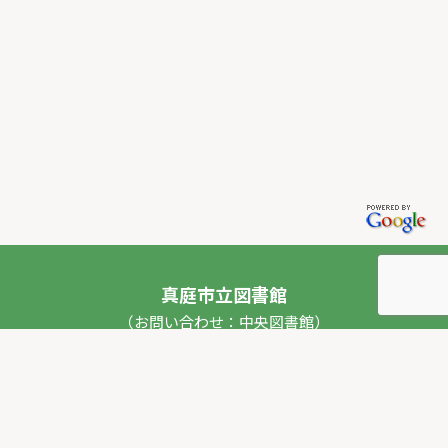
真庭市立図書館
（お問い合わせ：中央図書館）
〒717-0013 岡山県真庭市勝山53番地1
TEL：
0867-44-2012
FAX：0867-44-2020
E-mail：
toshokan_ch@city.maniwa.lg.jp