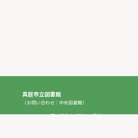
真庭市立図書館
（お問い合わせ：中央図書館）
〒717-0013 岡山県真庭市勝山53番地1
TEL：
0867-44-2012
FAX：0867-44-2020
E-mail：
toshokan_ch@city.maniwa.lg.jp