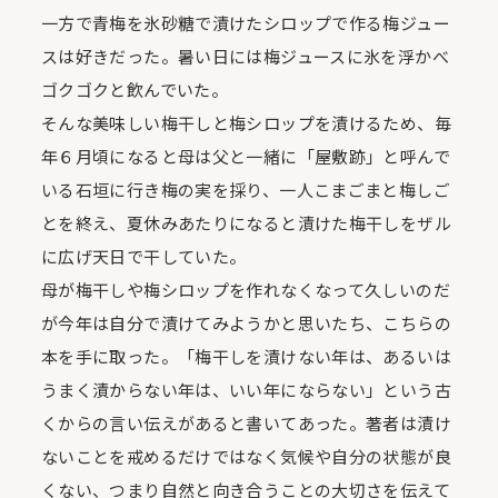
一方で青梅を氷砂糖で漬けたシロップで作る梅ジュー
スは好きだった。暑い日には梅ジュースに氷を浮かべ
ゴクゴクと飲んでいた。
そんな美味しい梅干しと梅シロップを漬けるため、毎
年６月頃になると母は父と一緒に「屋敷跡」と呼んで
いる石垣に行き梅の実を採り、一人こまごまと梅しご
とを終え、夏休みあたりになると漬けた梅干しをザル
に広げ天日で干していた。
母が梅干しや梅シロップを作れなくなって久しいのだ
が今年は自分で漬けてみようかと思いたち、こちらの
本を手に取った。「梅干しを漬けない年は、あるいは
うまく漬からない年は、いい年にならない」という古
くからの言い伝えがあると書いてあった。著者は漬け
ないことを戒めるだけではなく気候や自分の状態が良
くない、つまり自然と向き合うことの大切さを伝えて