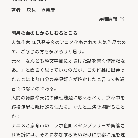
著者： 森見 登美彦
詳細情報
阿呆の血のしからしむるところ
人気作家 森見登美彦のアニメ化もされた人気作品なの
で、ご存じの方も多かろうと思う。
元々「なんとも純文学風にふざけた話を書く作家だな
あ。」と面白く思っていたのだが、この作品に出会っ
たことにより自分の森見好きが確定したと言っても過
言ではないのである。
人間の脅威や天狗の無理難題に応えるべく、京都中を
縦横無尽に駆け巡る狸たち。なんと血沸き胸躍ること
か！
アニメと京都市のコラボ企画スタンプラリーが開催さ
れた折には、それに参加するためだけに京都に足を運