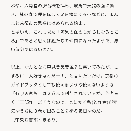
ぶや、六角堂の臍石様を拝み、鞍馬で天狗の面に驚
き、糺の森で狸を探して足を棒にする…などと、まん
まと京都市の思惑にはめられる始末。
とはいえ、これもまた「阿呆の血のしからしむるとこ
ろ」であると思えば狸たちの仲間になったようで、悪
い気分ではないのだ。
以上、なんとなく森見登美彦風？に書いてみたが、要
するに「大好きなんだー！」と言いたいだけ。京都の
ガイドブックとしても使えるような使えないような
「有頂天家族」は２巻まで刊行されているが、作者曰
く「三部作」だそうなので、とにかく私(と作者)が元
気なうちに３巻が出ることを祈る毎日なのだ。
（中央図書館・まるり）