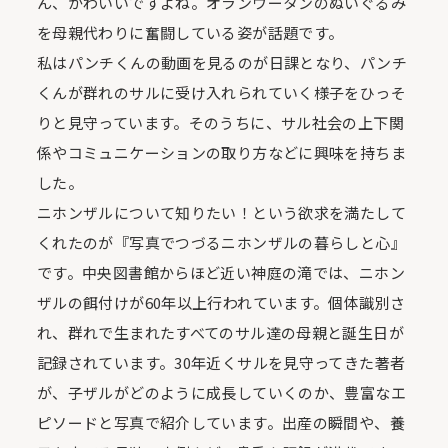
ん、かわいいですよね。オランウータンのぬいぐるみ
を母親代わりに奮闘している姿が話題です。
私はパンチくんの動画を見るのが日課となり、パンチ
くんが群れのサルに受け入れられていく様子をひっそ
りと見守っています。そのうちに、サル社会の上下関
係やコミュニケーションの取り方などに興味を持ちま
した。
ニホンザルについて知りたい！という欲求を満たして
くれたのが『写真でつづるニホンザルの暮らしと心』
です。中央図書館からほど近い神庭の滝では、ニホン
ザルの餌付けが60年以上行われています。個体識別さ
れ、群れで生まれたすべてのサル達の母親と誕生日が
記録されています。30年近くサルを見守ってきた著者
が、子ザルがどのように成長していくのか、豊富なエ
ピソードと写真で紹介しています。出産の瞬間や、養