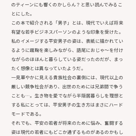
のティーンにも響くのかしらん？と思い読んでみるこ
とにした。
この本で紹介される「男子」とは、現代でいえば将来
有望な若手ビジネスパーソンのような印象を受けた。
私のイメージする平安男子の姿は、表紙に描かれてい
るように蹴鞠を楽しみながら、語尾におじゃ～を付け
ながらのほほんと暮らしている姿だったのだが、まっ
たく想像とは異なっていたようだ。
一見華やかに見える貴族社会の裏側には、現代以上の
厳しい競争社会があり、出世のためには兄弟間で争う
ことも…。生き物を愛でながら半隠居暮らしを理想と
する私にとっては、平安男子の生き方はまさにハード
モードである。
それでも、平安の若者が将来のために悩み、奮闘する
姿は現代の若者にもどこか通ずるものがあるのかもし