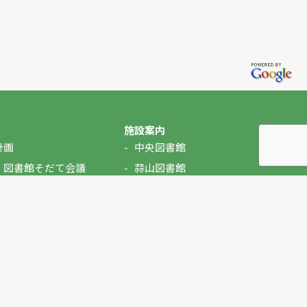
施設案内
計画
中央図書館
・図書館そだて会議
蒜山図書館
湯原図書館
美甘図書館
久世図書館
落合図書館
北房図書館
ぶっくるん（自動車文庫）