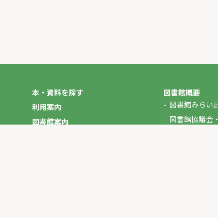
本・資料を探す
図書館概要
図書館みらい
利用案内
図書館協議会
図書館案内
年報
図書館だより
やさしいにほんご
イベント
マイページ
お問い合わせ
プライバシーポリシー