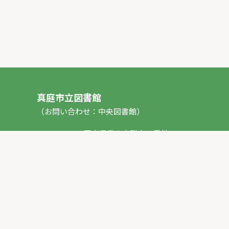
真庭市立図書館
（お問い合わせ：中央図書館）
〒717-0013 岡山県真庭市勝山53番地1
TEL：
0867-44-2012
FAX：0867-44-2020
E-mail：
toshokan_ch@city.maniwa.lg.jp
© 真庭市立図書館