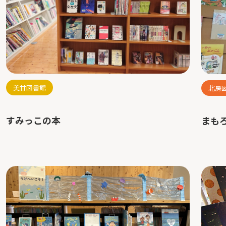
美甘図書館
北房
すみっこの本
まも