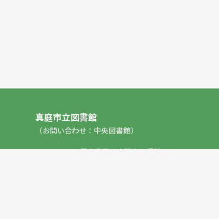
真庭市立図書館
（お問い合わせ：中央図書館）
〒717-0013 岡山県真庭市勝山53番地1
TEL：
0867-44-2012
FAX：0867-44-2020
E-mail：
toshokan_ch@city.maniwa.lg.jp