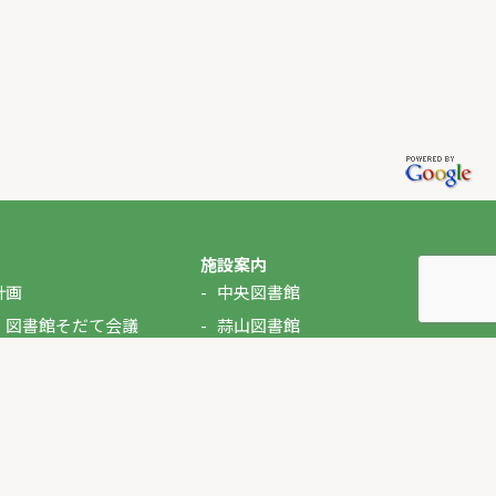
施設案内
計画
中央図書館
・図書館そだて会議
蒜山図書館
湯原図書館
美甘図書館
久世図書館
落合図書館
北房図書館