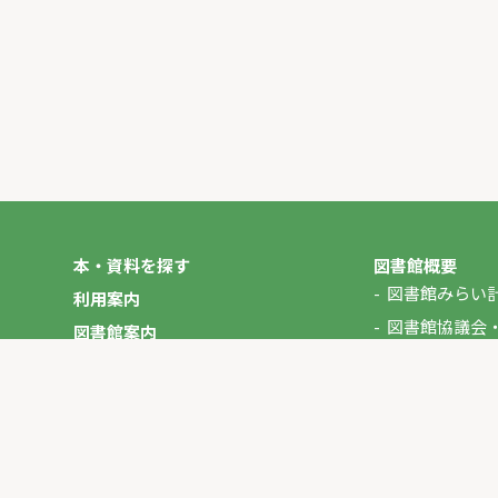
本・資料を探す
図書館概要
図書館みらい
利用案内
図書館協議会
図書館案内
年報
図書館だより
やさしいにほんご
イベント
マイページ