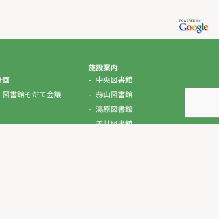
施設案内
計画
中央図書館
・図書館そだて会議
蒜山図書館
湯原図書館
美甘図書館
久世図書館
落合図書館
北房図書館
ぶっくるん（自動車文庫）