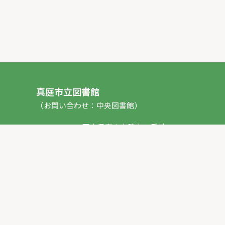
真庭市立図書館
（お問い合わせ：中央図書館）
〒717-0013 岡山県真庭市勝山53番地1
TEL：
0867-44-2012
FAX：0867-44-2020
E-mail：
toshokan_ch@city.maniwa.lg.jp
© 真庭市立図書館