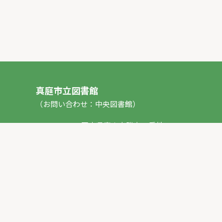
真庭市立図書館
（お問い合わせ：中央図書館）
〒717-0013 岡山県真庭市勝山53番地1
TEL：
0867-44-2012
FAX：0867-44-2020
E-mail：
toshokan_ch@city.maniwa.lg.jp
© 真庭市立図書館