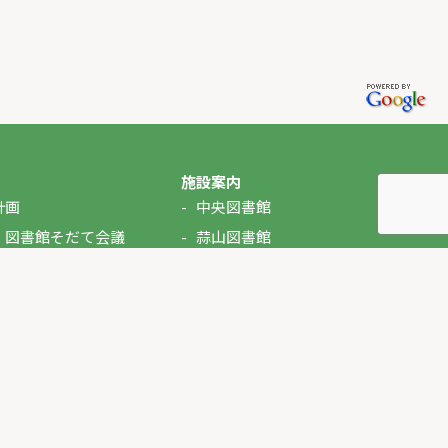
施設案内
計画
中央図書館
・図書館そだて会議
蒜山図書館
湯原図書館
美甘図書館
久世図書館
落合図書館
北房図書館
ぶっくるん（自動車文庫）