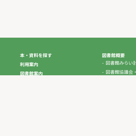
本・資料を探す
図書館概要
図書館みらい
利用案内
図書館協議会
図書館案内
年報
図書館だより
やさしいにほんご
イベント
マイページ
お問い合わせ
プライバシーポリシー