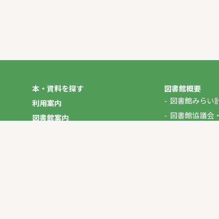
本・資料を探す
図書館概要
図書館みらい
利用案内
図書館協議会
図書館案内
年報
図書館だより
やさしいにほんご
イベント
マイページ
お問い合わせ
プライバシーポリシー