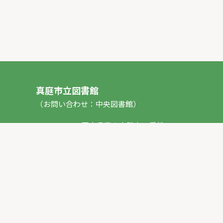
真庭市立図書館
（お問い合わせ：中央図書館）
〒717-0013 岡山県真庭市勝山53番地1
TEL：
0867-44-2012
FAX：0867-44-2020
E-mail：
toshokan_ch@city.maniwa.lg.jp
© 真庭市立図書館