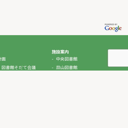
施設案内
計画
中央図書館
・図書館そだて会議
蒜山図書館
湯原図書館
美甘図書館
久世図書館
落合図書館
北房図書館
ぶっくるん（自動車文庫）