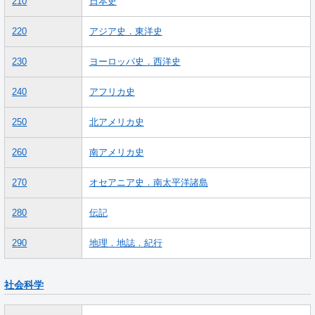
210
日本史
220
アジア史．東洋史
230
ヨーロッパ史．西洋史
240
アフリカ史
250
北アメリカ史
260
南アメリカ史
270
オセアニア史．南太平洋諸島
280
伝記
290
地理．地誌．紀行
社会科学